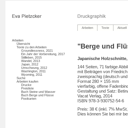
Arbeiten
Texte
Aktuell
Arbeiten
Übersicht
"Berge und Flüs
Texte zu den Arbeiten
Groundlessness, 2021
Ein Jahr der Vorbereitung, 2017
Stillleben, 2015
Japanische Holzschnitte,
Wandel, 2013
Japan, 2012
144 Seiten, 71 farbige Abb
Umschwung, 2012
mit Beiträgen von Friedrich
Washington, 2011
Wyoming, 2011
zweisprachig (deutsch und 
Suche
Format 280 × 155 mm
Arbeiten kaufen
Drucke
vierfarbig, offene Faden
Preisliste
Gestaltung und Satz: Betin
Buch Steine und Wasser
Vacat Verlag, 2014
Buch Berge und Flüsse
Postkarten
ISBN 978-3-930752-54-6
Preis: 38 € (inkl. 7% MwSt.
Dies können Sie bei mir b