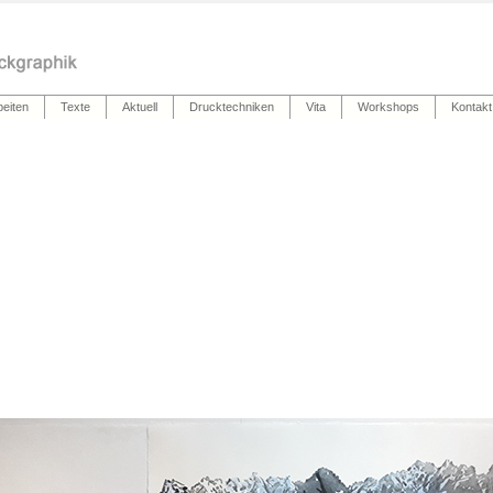
beiten
Texte
Aktuell
Drucktechniken
Vita
Workshops
Kontakt